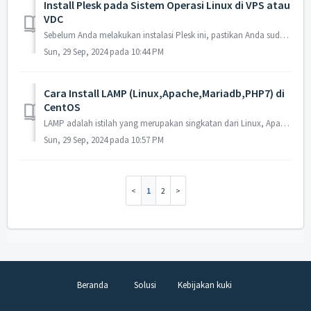
Install Plesk pada Sistem Operasi Linux di VPS atau
VDC
Sebelum Anda melakukan instalasi Plesk ini, pastikan Anda sudah mengatur host, hostname, dan ip static. Serta memiliki nama domain dan juga memiliki Subscri...
Sun, 29 Sep, 2024 pada 10:44 PM
Cara Install LAMP (Linux,Apache,Mariadb,PHP7) di
CentOS
LAMP adalah istilah yang merupakan singkatan dari Linux, Apache, MySQL, dan Perl/PHP/Phyton. Merupakan sebuah paket perangkat lunak bebas yang digunakan unt...
Sun, 29 Sep, 2024 pada 10:57 PM
1
2
Beranda
Solusi
Kebijakan kuki