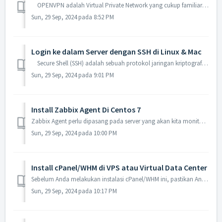
OPENVPN adalah Virtual Private Network yang cukup familiar saat ini karena kehandalannya dalam menjaga kemanan transfer data, serta dapat digunakan pad...
Sun, 29 Sep, 2024 pada 8:52 PM
Login ke dalam Server dengan SSH di Linux & Mac
Secure Shell (SSH) adalah sebuah protokol jaringan kriptografi untuk komunikasi data yang aman dan mengizinkan untuk melakukan perintah dari jarak jauh ...
Sun, 29 Sep, 2024 pada 9:01 PM
Install Zabbix Agent Di Centos 7
Zabbix Agent perlu dipasang pada server yang akan kita monitoring di Zabbix Server. Pastikan sistem operasi yang Anda gunakan adalah Centos 7. Silakan jala...
Sun, 29 Sep, 2024 pada 10:00 PM
Install cPanel/WHM di VPS atau Virtual Data Center
Sebelum Anda melakukan instalasi cPanel/WHM ini, pastikan Anda sudah mengatur host, hostname, dan ip static. Serta memiliki nama domain dan juga memiliki ...
Sun, 29 Sep, 2024 pada 10:17 PM