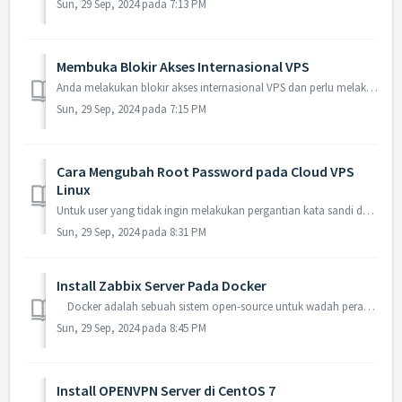
Sun, 29 Sep, 2024 pada 7:13 PM
Membuka Blokir Akses Internasional VPS
Anda melakukan blokir akses internasional VPS dan perlu melakukan penghapusan pada rules tersebut dikarenakan VPS perlu dapat diakses dari Luar Negeri berik...
Sun, 29 Sep, 2024 pada 7:15 PM
Cara Mengubah Root Password pada Cloud VPS
Linux
Untuk user yang tidak ingin melakukan pergantian kata sandi dari dalam server VPS tersebut, Anda juga dapat melakukan pergantian kata sandi pada Cloud VPS ...
Sun, 29 Sep, 2024 pada 8:31 PM
Install Zabbix Server Pada Docker
Docker adalah sebuah sistem open-source untuk wadah perangkat lunak. Wadah-wadah ini membantu perangkat lunak berjalan saat dipindahkan dari satu lingku...
Sun, 29 Sep, 2024 pada 8:45 PM
Install OPENVPN Server di CentOS 7